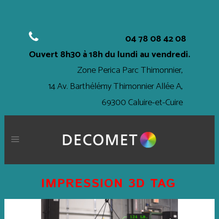
04 78 08 42 08
Ouvert
8h30 à 18h
du lundi au vendredi.
Zone Perica Parc Thimonnier,
14 Av. Barthélémy Thimonnier Allée A,
69300 Caluire-et-Cuire
IMPRESSION 3D TAG