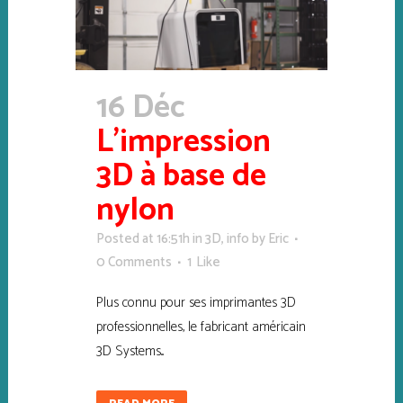
16 Déc
L’impression
3D à base de
nylon
Posted at 16:51h
in
3D
,
info
by
Eric
0 Comments
1
Like
Plus connu pour ses imprimantes 3D
professionnelles, le fabricant américain
3D Systems...