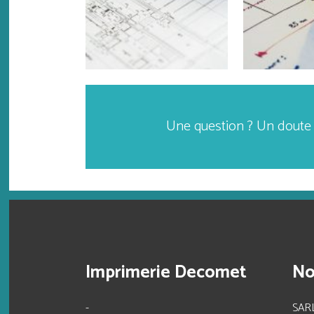
Une question ? Un doute ?
Imprimerie Decomet
No
-
SAR