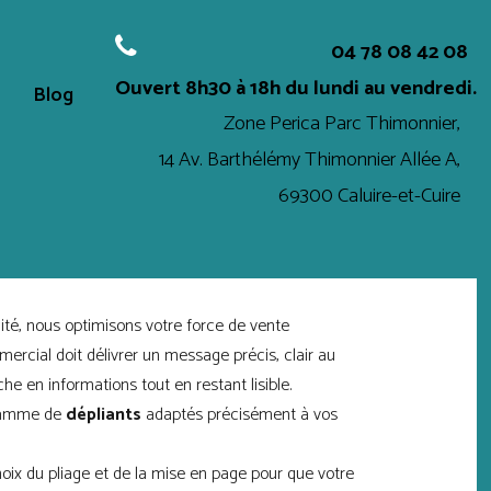
04 78 08 42 08
Ouvert
8h30 à 18h
du lundi au vendredi.
Blog
Zone Perica Parc Thimonnier,
14 Av. Barthélémy Thimonnier Allée A,
69300 Caluire-et-Cuire
cité, nous optimisons votre force de vente
rcial doit délivrer un message précis, clair au
che en informations tout en restant lisible.
gamme de
dépliants
adaptés précisément à vos
oix du pliage et de la mise en page pour que votre