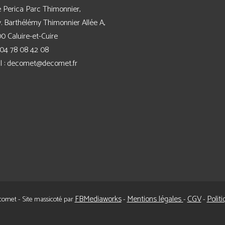
 Perica Parc Thimonnier,
v. Barthélémy Thimonnier Allée A,
0 Caluire-et-Cuire
04 78 08 42 08
l :
decomet@decomet.fr
FBMediaworks
Mentions légales
CGV
Politi
omet - Site massicoté par
-
-
-