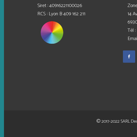
Siret : 40916221100026
Zone
RCS : Lyon B 409 162 211
14 A
6930
Tél :
Emai
©
2017-2022 SARL
Dec