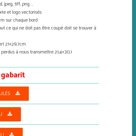
, jpeg, tiff, png….
te et logo vectorisés
cm sur chaque bord
ut ce qui ne doit pas être coupé doit se trouver à
ert 21×29,7cm
 perdus à nous transmettre 21,4×30,1
 gabarit
OULÉS
LI
LI