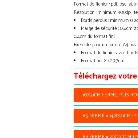
Format de fichier : pdf, psd, ai, ind
Résolution : minimum 300dpi, tex
Bords perdus : minimum 0,2
Marge de sécurité : 0,4cm (to
0,4cm du format fini)
Exemple pour un format A4 ouv
Format de fichier avec bords
Format fini 21×29,7cm
Téléchargez votre
10X21CM FERMÉ, PLIS R
A5 FERMÉ = 14,8X21CM 1P
A4 FERMÉ = 21X29,7CM 1 P