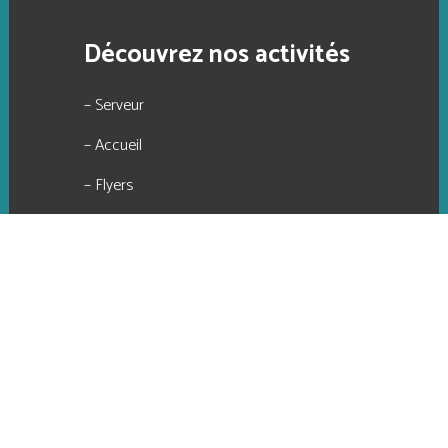
Découvrez nos activités
– Serveur
– Accueil
– Flyers
– Plan
– Numérisation petit et grand format
– Reproduction de documents
– Sites internet