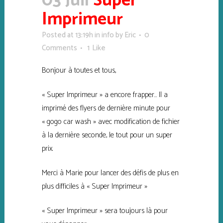
03 Juil
Super
Imprimeur
Posted at 13:19h
in
info
by
Eric
0
Comments
1
Like
Bonjour à toutes et tous,
« Super Imprimeur » a encore frapper… Il a
imprimé des flyers de dernière minute pour
« gogo car wash » avec modification de fichier
à la dernière seconde, le tout pour un super
prix.
Merci à Marie pour lancer des défis de plus en
plus difficiles à « Super Imprimeur »
« Super Imprimeur » sera toujours là pour