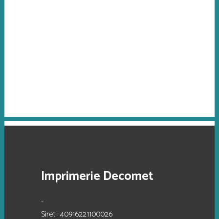
Imprimerie Decomet
-
Siret : 40916221100026