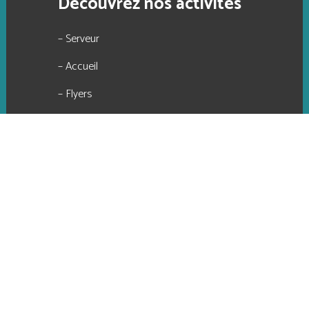
Découvrez nos activités
– Serveur
– Accueil
– Flyers
– Plan
– Numérisation petit et grand format
– Reproduction de documents
– Sites internet
©
FBMediaworks
Mentions
2017-2022 SARL
Decomet - Site massicoté par
-