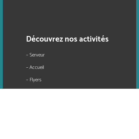
Découvrez nos activités
– Serveur
– Accueil
– Flyers
– Plan
– Numérisation petit et grand format
– Reproduction de documents
– Sites internet